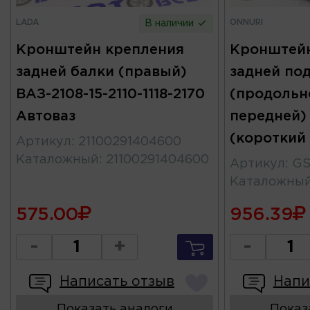
LADA
ONNURI
В наличии
Кронштейн крепления
Кронштейн
задней балки (правый)
задней по
ВАЗ-2108-15-2110-1118-2170
(продольн
Автоваз
передней) 
(короткий
Артикул
:
21100291404600
Каталожный
:
21100291404600
Артикул
:
GS
Каталожны
575.00
956.39
-
+
-
Написать отзыв
Напи
Показать аналоги
Показ