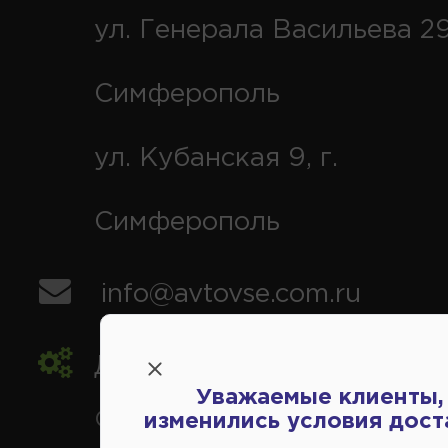
ул. Генерала Васильева 29
Симферополь
ул. Кубанская 9, г.
Симферополь
info@avtovse.com.ru
Доставка автозапчастей
,
Уважаемые клиенты,
Симферополь и районы,
изменились условия дост