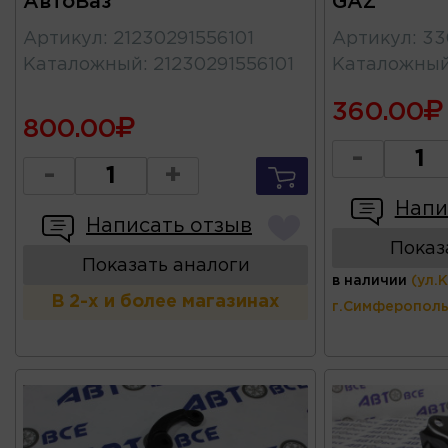
АвтоВаз
GAZ
Артикул
:
21230291556101
Артикул
:
33
Каталожный
:
21230291556101
Каталожны
360.00
800.00
-
-
+
Напи
Написать отзыв
Показ
Показать аналоги
в наличии
(ул.
В 2-х и более магазинах
г.Симферополь