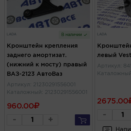
LADA
LADA
В наличии
Кронштейн крепления
Кронштейн
заднего амортизат.
левый Ves
(нижний к мосту) правый
Артикул
:
84
ВАЗ-2123 АвтоВаз
Каталожны
Артикул
:
21230291556001
Каталожный
:
21230291556001
2675.00
960.00
-
-
+
Напи