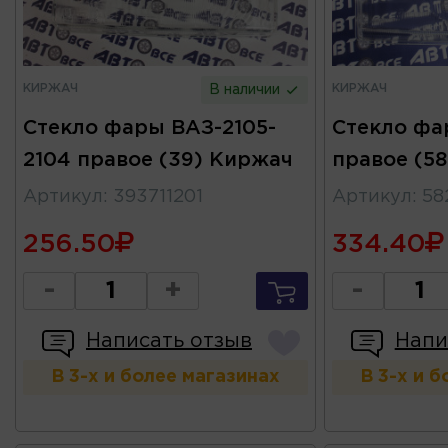
КИРЖАЧ
КИРЖАЧ
В наличии
Стекло фары ВАЗ-2105-
Стекло фа
2104 правое (39) Киржач
правое (5
Артикул
:
393711201
Артикул
:
58
256.50
334.40
-
+
-
Написать отзыв
Напи
В 3-х и более магазинах
В 3-х и 