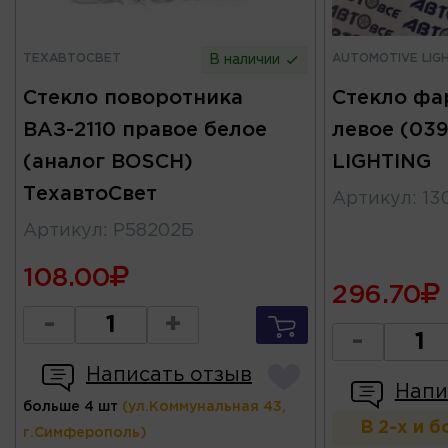
ТЕХАВТОСВЕТ
AUTOMOTIVE LIG
В наличии
Стекло поворотника
Стекло фа
ВАЗ-2110 правое белое
левое (03
(аналог BOSCH)
LIGHTING
ТехавтоСвет
Артикул
:
13
Артикул
:
Р58202Б
108.00
296.70
-
+
-
Написать отзыв
Напи
больше 4 шт
(ул.Коммунальная 43,
В 2-х и 
г.Симферополь)