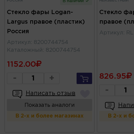
РОССИЯ
НЕИЗВЕСТНЫЙ
В наличии
Стекло фары Logan-
Стекло фа
Largus правое (пластик)
правое (пл
Россия
Артикул
:
RL
Артикул
:
8200744754
Каталожный
:
8200744754
1152.00
826.95
-
+
-
Написать отзыв
Напи
Показать аналоги
В 2-х и более магазинах
В 2-х и 