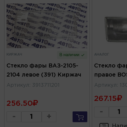
КИРЖАЧ
АНАЛОГ
В наличии
Стекло фары ВАЗ-2105-
Стекло фа
2104 левое (391) Киржач
правое BO
Артикул
:
3913711201
Артикул
:
13
267.15
256.50
-
-
+
Напи