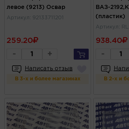
левое (9213) Освар
ВАЗ-2192,
(пластик)
Артикул
:
92133711201
Артикул
:
RL
259.20
938.40
-
+
-
Написать отзыв
Напи
В 3-х и более магазинах
В 2-х и 