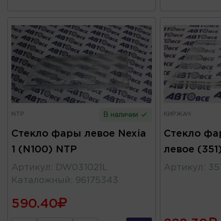
NTP
КИРЖАЧ
В наличии
Стекло фары левое Nexia
Стекло фа
1 (N100) NTP
левое (351
Артикул
:
DW031021L
Артикул
:
35
Каталожный
:
96175343
590.40