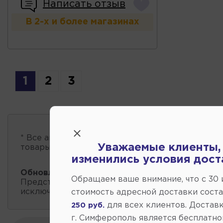
Написать отзыв
В 2-х и более магазинах
1
2
3
* Все автозапчасти
есть в наличии
, обновление 
Уважаемые клиенты,
товары проходит несколько раз в сутки.
изменились условия дост
Обновление остатков и цен:
11:41 2026-08-10
Обращаем ваше внимание, что c 30
Представленные данные о запчастях на этой ст
исключительно информационный характер.
стоимость адресной доставки сост
для всех клиентов. Доставк
250 руб.
г. Симферополь является бесплатно