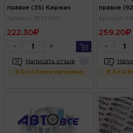
правое (35) Киржач
правое (9
Артикул
:
353711201
Артикул
:
92
222.30
259.20
-
+
-
Написать отзыв
Напи
В 3-х и более магазинах
В 3-х и 