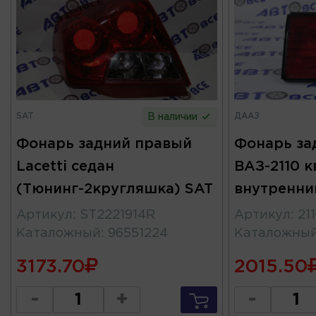
SAT
ДААЗ
В наличии
Фонарь задний правый
Фонарь за
Lacetti седан
ВАЗ-2110 к
(Тюнинг-2кругляшка) SAT
внутренни
Артикул
:
ST2221914R
Артикул
:
21
Каталожный
:
96551224
Каталожны
3173.70
2015.50
-
+
-