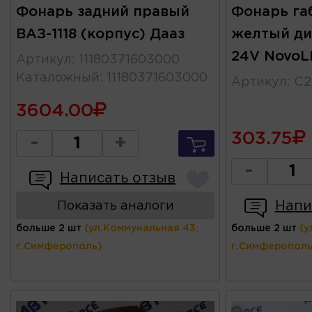
Фонарь задний правый
Фонарь га
ВАЗ-1118 (корпус) Дааз
желтый ди
24V NovoL
Артикул
:
11180371603000
Каталожный
:
11180371603000
Артикул
:
C2
3604.00
303.75
-
+
-
Написать отзыв
Напи
Показать аналоги
больше 2 шт
(ул.Коммунальная 43,
больше 2 шт
(у
г.Симферополь)
г.Симферополь