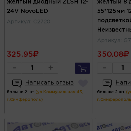
желтый диодный ZLSH 12-
желтый 8 
24V NovoLED
55*125мм 1
подсветко
Артикул
:
C2720
Неизвестн
Артикул
:
G7
325.95
350.08
-
+
-
Написать отзыв
Напи
больше 2 шт
(ул.Коммунальная 43,
больше 2 шт
(у
г.Симферополь)
г.Симферополь