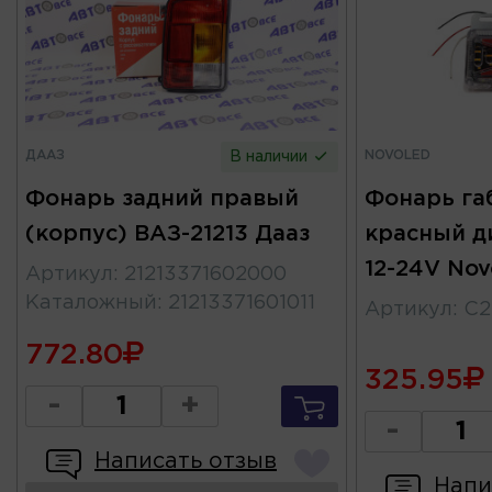
ДААЗ
NOVOLED
В наличии
Фонарь задний правый
Фонарь га
(корпус) ВАЗ-21213 Дааз
красный д
12-24V No
Артикул
:
21213371602000
Каталожный
:
21213371601011
Артикул
:
C2
772.80
325.95
-
+
-
Написать отзыв
Напи