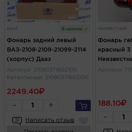
ДААЗ
НЕИЗВЕСТНЫЙ
В наличии
Фонарь задний левый
Фонарь га
ВАЗ-2108-2109-21099-2114
красный 3
(корпус) Дааз
Неизвестн
Артикул
:
21080371602100
Артикул
:
77
Каталожный
:
21080371602100
2249.40
188.10
-
+
-
Написать отзыв
Напи
Показать аналоги