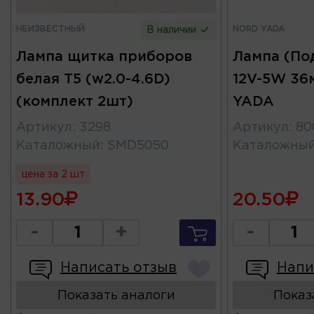
НЕИЗВЕСТНЫЙ
NORD YADA
В наличии
Лампа щитка приборов
Лампа (По
белая T5 (w2.0-4.6D)
12V-5W 36
(комплект 2шт)
YADA
Артикул
:
3298
Артикул
:
80
Каталожный
:
SMD5050
Каталожны
цена за 2 шт
13.90
20.50
-
+
-
Написать отзыв
Напи
Показать аналоги
Показ