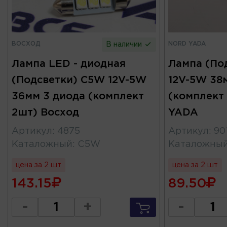
ВОСХОД
NORD YADA
В наличии
Лампа LED - диодная
Лампа (По
(Подсветки) С5W 12V-5W
12V-5W 38
36мм 3 диода (комплект
(комплект
2шт) Восход
YADA
Артикул
:
4875
Артикул
:
90
Каталожный
:
C5W
Каталожны
цена за 2 шт
цена за 2 шт
143.15
89.50
-
+
-