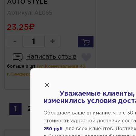
AUTO STYLE
Артикул
:
AL065
23.25
-
+
Написать отзыв
больше 8 шт
(ул.Коммунальная 43,
г.Симферополь)
Уважаемые клиенты,
изменились условия дост
1
2
3
Обращаем ваше внимание, что c 30
стоимость адресной доставки сост
для всех клиентов. Доставк
250 руб.