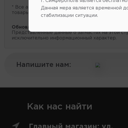
г. Симферополь является бесплатно
* Все автозапчасти
есть в наличии
, обновление 
Данная мера является временной д
товары проходит несколько раз в сутки.
стабилизации ситуации.
Обновление остатков и цен:
20:59 2026-08-06
Представленные данные о запчастях на этой ст
исключительно информационный характер.
Напишите нам:
Как нас найти
Главный магазин: ул.