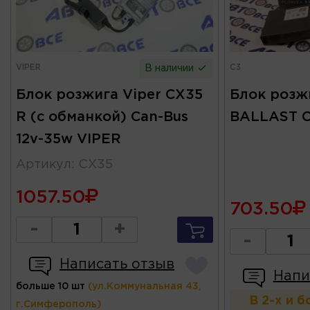
VIPER
C3
В наличии
Блок розжига Viper CX35
Блок розж
R (с обманкой) Can-Bus
BALLAST 
12v-35w VIPER
Артикул
:
CX35
1057.50
703.50
-
+
-
Написать отзыв
Напи
больше 10 шт
(ул.Коммунальная 43,
В 2-х и 
г.Симферополь)