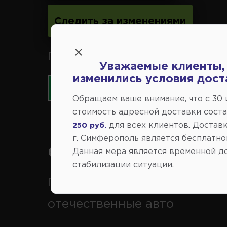
Следить за изменениями
Принимаем к оплате карты 
Уважаемые клиенты,
изменились условия дост
Обращаем ваше внимание, что c 30
стоимость адресной доставки сост
для всех клиентов. Доставк
250 руб.
г. Симферополь является бесплатно
Справочный центр:
Данная мера является временной д
стабилизации ситуации.
Продажа запчастей на
отечественные авто