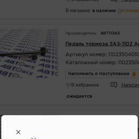
В магазине:
в наличии
(ул.Комм
Производитель:
АВТОЗАЗ
Педаль тормоза ЗАЗ-1102 А
Артикул
номер
:
1102350401
Каталожный
номер
:
1102350
Напомнить о поступлении
В избранное
Написат
ожидается
Производитель:
LADA
Педаль тормоза ВАЗ-2109 