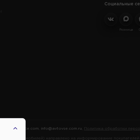
Социальные се
и
Розница
2026 |
Автовсе.com
,
info@avtovse.com.ru
,
Политика обработки персо
марок автомобилей) направлено на информирование покупателей о