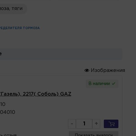
оза, тяги
РЕДЕЛИТЕЛЯ ТОРМОЗА
е
Изображения
В наличии
Газель), 2217( Соболь) GAZ
10
504010
-
+
ь отзыв
Показать аналоги