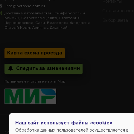
Контакты
info@avtovse.com.ru
Статьи и новост
Доставка автозапчастей
, Симферополь и
районы, Севастополь, Ялта, Евпатория,
Выбор цвета
Черноморское, Саки, Белогорск, Феодосия,
Старый Крым, Армянск, Джанкой.
Карта схема проезда
Следить за изменениями
Принимаем к оплате карты Мир.
Наш сайт использует файлы «cookie»
Copyright @2014-
Обработка данных пользователей осуществляется в
Обращаем внимание, указание ТОВАРНЫХ ЗНАКОВ (наименований 