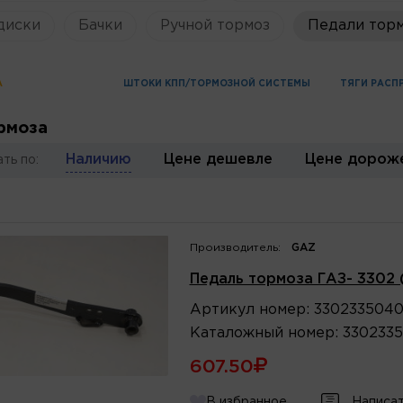
диски
Бачки
Ручной тормоз
Педали торм
А
ШТОКИ КПП/ТОРМОЗНОЙ СИСТЕМЫ
ТЯГИ РАСП
рмоза
Наличию
Цене дешевле
Цене дорож
ть по:
Производитель:
GAZ
Педаль тормоза ГАЗ- 3302 (
Артикул
номер
:
3302335040
Каталожный
номер
:
330233
607.50
В избранное
Написат