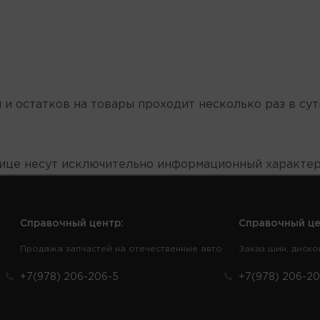
 и остатков на товары проходит несколько раз в сут
нице несут исключительно информационный характер
Справочный центр:
Справочный це
Продажа запчастей на отечественные авто
Заказ шин, диско
+7(978) 206-206-5
+7(978) 206-20