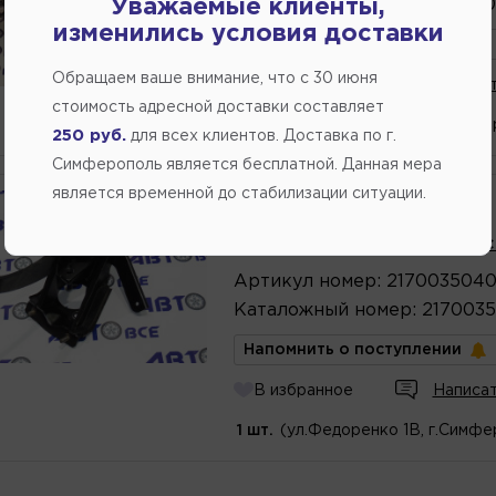
Каталожный
номер
:
2108350
Уважаемые клиенты,
изменились условия доставки
Напомнить о поступлении
Обращаем ваше внимание, что c 30 июня
В избранное
Написат
стоимость адресной доставки составляет
1 шт.
(ул.Федоренко 1В, г.Симфе
250 руб.
для всех клиентов. Доставка по г.
Симферополь является бесплатной. Данная мера
является временной до стабилизации ситуации.
Производитель:
LADA
Педаль тормоза ВАЗ-2170 
Артикул
номер
:
217003504
Каталожный
номер
:
217003
Напомнить о поступлении
В избранное
Написат
1 шт.
(ул.Федоренко 1В, г.Симфе