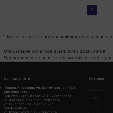
1
* Все автозапчасти
есть в наличии
, обновление цен
Обновление остатков и цен:
18:40 2026-08-08
Представленные данные о запчастях на этой стра
Как нас найти
Автовсе
Главный магазин: ул. Коммунальная 43, г.
О магазине
Симферополь
Переулок Строителей 2А, г. Симферополь
Скидки
ул. Федоренко 1В, г. Симферополь
ул. Генерала Васильева 29Б, г.
Отзывы
Симферополь
ул. Кубанская 9, г. Симферополь