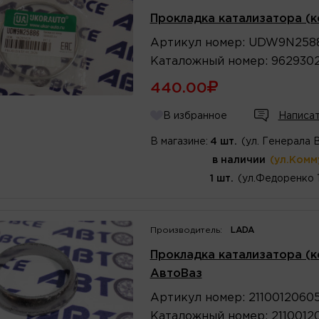
Прокладка катализатора (
Артикул
номер
:
UDW9N258
Каталожный
номер
:
962930
440.00
В избранное
Написат
В магазине:
4 шт.
(ул. Генерала 
в наличии
(ул.Комм
1 шт.
(ул.Федоренко 
Производитель:
LADA
Прокладка катализатора (к
АвтоВаз
Артикул
номер
:
2110012060
Каталожный
номер
:
2110012