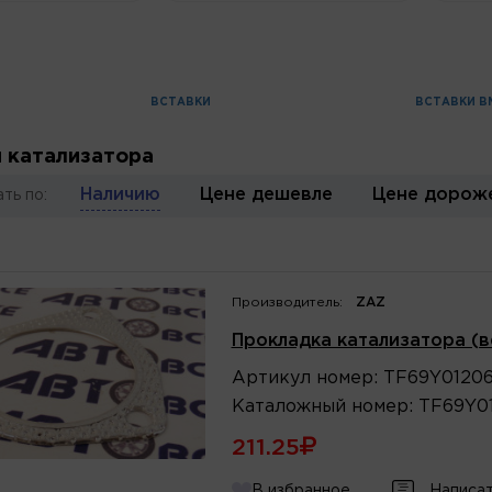
ВСТАВКИ
ВСТАВКИ В
 катализатора
Наличию
Цене дешевле
Цене дорож
ть по:
Производитель:
ZAZ
Прокладка катализатора (в
Артикул
номер
:
TF69Y0120
Каталожный
номер
:
TF69Y0
211.25
В избранное
Написат