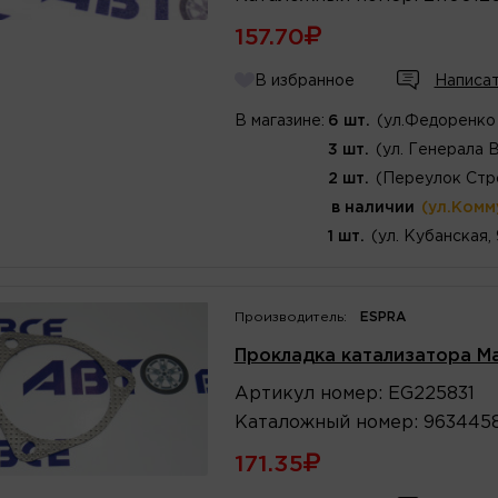
157.70
В избранное
Написат
В магазине:
6 шт.
(ул.Федоренко 
3 шт.
(ул. Генерала 
2 шт.
(Переулок Стр
в наличии
(ул.Комм
1 шт.
(ул. Кубанская,
Производитель:
ESPRA
Прокладка катализатора Ma
Артикул
номер
:
EG225831
Каталожный
номер
:
963445
171.35