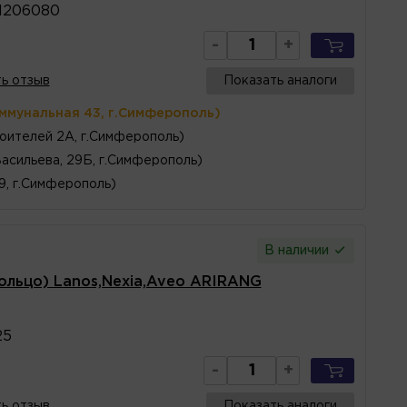
1206080
-
+
ь отзыв
Показать аналоги
оммунальная 43, г.Симферополь)
оителей 2А, г.Симферополь)
Васильева, 29Б, г.Симферополь)
 9, г.Симферополь)
В наличии
ольцо) Lanos,Nexia,Aveo ARIRANG
25
-
+
ь отзыв
Показать аналоги