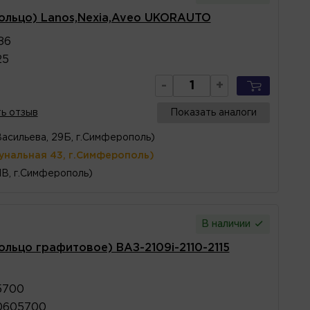
кольцо) Lanos,Nexia,Aveo UKORAUTO
86
25
-
+
ь отзыв
Показать аналоги
Васильева, 29Б, г.Симферополь)
унальная 43, г.Симферополь)
1В, г.Симферополь)
В наличии
ольцо графитовое) ВАЗ-2109i-2110-2115
5700
0605700