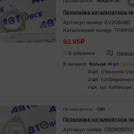
Производитель:
КВАДРАТИС
Прокладка катализатора (
Артикул
номер
:
KV206080
Каталожный
номер
:
TF69Y0
92.95
В избранное
Написат
В магазине:
больше 10 шт
(ул.К
3 шт.
(Переулок Стр
2 шт.
(ул.Федоренко 
1 шт.
(ул. Кубанская,
Производитель:
CBD
Прокладка катализатора (в
Артикул
номер
:
CBD605012