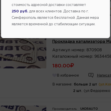
стоимость адресной доставки составляет
В магазине:
больше 2 шт
(ул.Ко
250 руб.
для всех клиентов. Доставка по г.
2 шт.
(Переулок Стр
Симферополь является бесплатной. Данная мера
является временной до стабилизации ситуации.
Производитель:
FA1
Прокладка катализатора Ma
Артикул
номер
:
870908
Каталожный
номер
:
963445
180.00
В избранное
Написат
В магазине:
больше 2 шт
(ул.Ко
2 шт.
(ул.Федоренко 
Производитель:
UKORAUTO