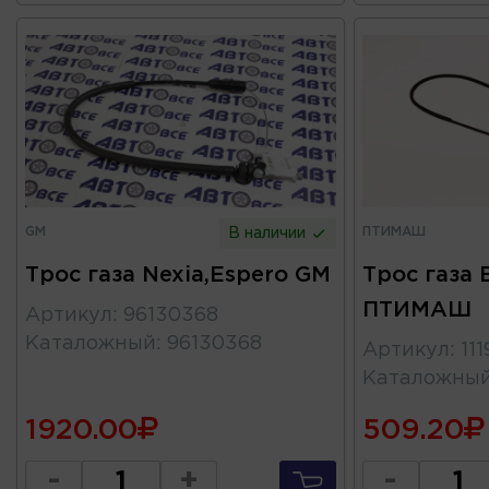
GM
ПТИМАШ
В наличии
Трос газа Nexia,Espero GM
Трос газа 
ПТИМАШ
Артикул
:
96130368
Каталожный
:
96130368
Артикул
:
11
Каталожны
1920.00
509.20
-
+
-