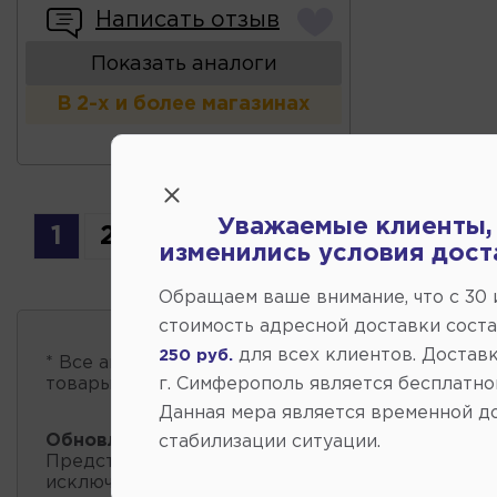
Написать отзыв
Показать аналоги
В 2-х и более магазинах
Уважаемые клиенты,
1
2
3
изменились условия дост
Обращаем ваше внимание, что c 30
стоимость адресной доставки сост
для всех клиентов. Доставк
250 руб.
* Все автозапчасти
есть в наличии
, обновление 
г. Симферополь является бесплатно
товары проходит несколько раз в сутки.
Данная мера является временной д
Обновление остатков и цен:
12:21 2026-08-09
стабилизации ситуации.
Представленные данные о запчастях на этой ст
исключительно информационный характер.