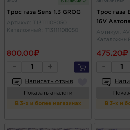
GROG
АВТОПАРТНЕР
В наличии
Трос газа Sens 1.3 GROG
Трос газа В
16V Автоп
Артикул
:
T13111108050
Каталожный
:
T13111108050
Артикул
:
AV
Каталожны
800.00
475.20
-
+
-
Написать отзыв
Напи
Показать аналоги
Показ
В 3-х и более магазинах
В 3-х и 