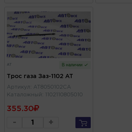
AT
В наличии
Трос газа Заз-1102 AT
Артикул
:
AT8050102CA
Каталожный
:
1102110805010
355.30
-
+