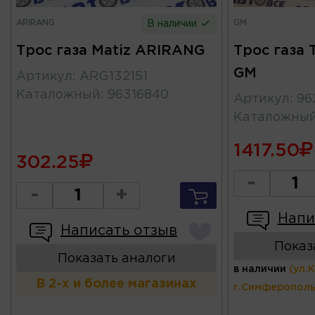
ARIRANG
GM
В наличии
Трос газа Matiz ARIRANG
Трос газа 
GM
Артикул
:
ARG132151
Каталожный
:
96316840
Артикул
:
96
Каталожны
1417.50
302.25
-
-
+
Напи
Написать отзыв
Показ
Показать аналоги
в наличии
(ул.
В 2-х и более магазинах
г.Симферополь