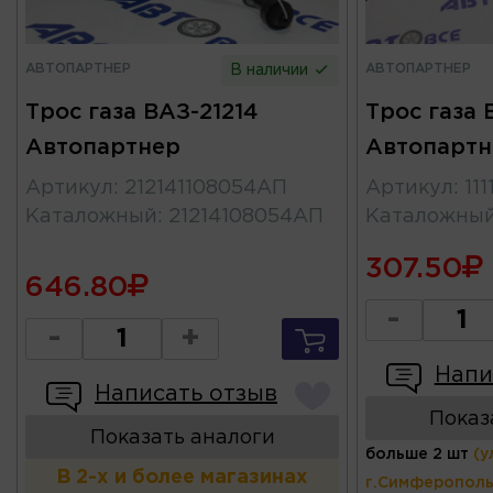
АВТОПАРТНЕР
АВТОПАРТНЕР
В наличии
Трос газа ВАЗ-21214
Трос газа В
Автопартнер
Автопартн
Артикул
:
212141108054АП
Артикул
:
11
Каталожный
:
21214108054АП
Каталожны
307.50
646.80
-
-
+
Напи
Написать отзыв
Показ
Показать аналоги
больше 2 шт
(у
В 2-х и более магазинах
г.Симферополь