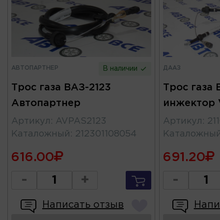
АВТОПАРТНЕР
ДААЗ
В наличии
Трос газа ВАЗ-2123
Трос газа 
Автопартнер
инжектор V
Артикул
:
AVPAS2123
Артикул
:
21
Каталожный
:
212301108054
Каталожны
616.00
691.20
-
+
-
Написать отзыв
Напи