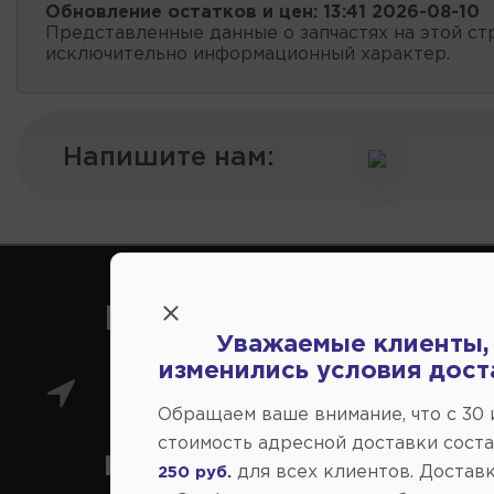
Обновление остатков и цен:
13:41 2026-08-10
Представленные данные о запчастях на этой ст
исключительно информационный характер.
Напишите нам:
Как нас найти
Уважаемые клиенты,
изменились условия дост
Главный магазин: ул.
Обращаем ваше внимание, что c 30
стоимость адресной доставки сост
Коммунальная 43, г.
для всех клиентов. Доставк
250 руб.