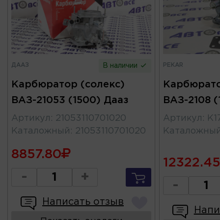
ДААЗ
PEKAR
В наличии
Карбюратор (солекс)
Карбюрато
ВАЗ-21053 (1500) Дааз
ВАЗ-2108 
Артикул
:
21053110701020
Артикул
:
К1
Каталожный
:
21053110701020
Каталожны
8857.80
12322.4
-
+
-
Написать отзыв
Напи