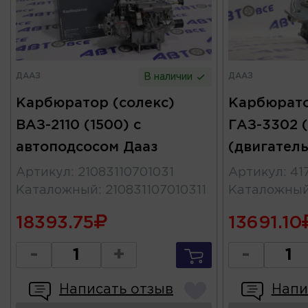
ДААЗ
ДААЗ
В наличии
Карбюратор (солекс)
Карбюрато
ВАЗ-2110 (1500) с
ГАЗ-3302 (
автоподсосом Дааз
(двигател
Артикул
:
21083110701031
Артикул
:
41
Каталожный
:
210831107010311
Каталожны
18393.75
13691.10
-
+
-
Написать отзыв
Напи