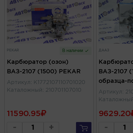
PEKAR
ДААЗ
В наличии
Карбюратор (озон)
Карбюрато
ВАЗ-2107 (1500) PEKAR
ВАЗ-2107 (
образца-п
Артикул
:
К1772107110701020
Каталожный
:
210701107010
Артикул
:
21
Каталожны
11590.95
9629.20
-
+
-