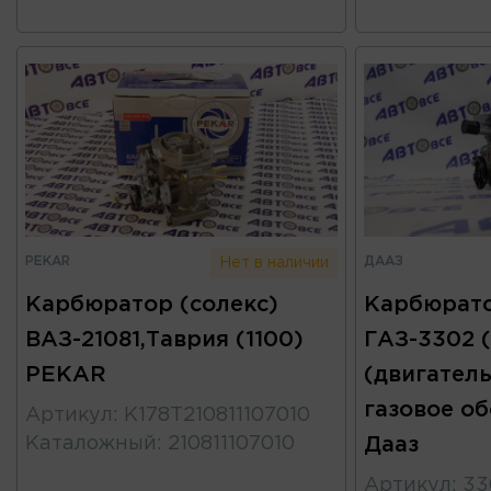
PEKAR
ДААЗ
Нет в наличии
Карбюратор (солекс)
Карбюрато
ВАЗ-21081,Таврия (1100)
ГАЗ-3302 (
PEKAR
(двигатель
газовое о
Артикул
:
К178Т210811107010
Каталожный
:
210811107010
Дааз
Артикул
:
33