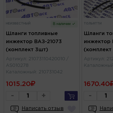
НЕИЗВЕСТНЫЙ
ТОЛЬЯТТИ
В наличии
Шланги топливные
Шланги то
инжектор ВАЗ-21073
инжектор 
(комплект 3шт)
(комплект
Артикул
:
21073110420010 /
Артикул
:
21
AS010278
Каталожны
Каталожный
:
210731042
1015.20
1670.40
-
+
-
Написать отзыв
Напи