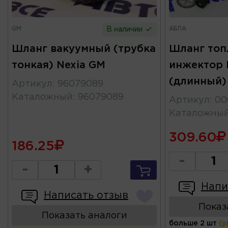
GM
АБПА
В наличии
Шланг вакуумный (трубка
Шланг то
тонкая) Nexia GM
инжектор 
(длинный)
Артикул
:
96079089
Каталожный
:
96079089
Артикул
:
00
Каталожны
309.60
186.25
-
-
+
Напи
Написать отзыв
Показ
Показать аналоги
больше 2 шт
(у