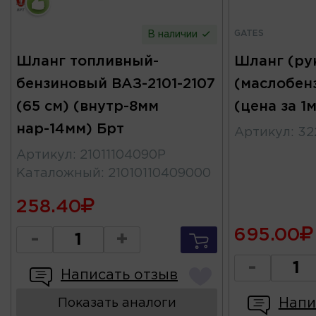
GATES
В наличии
Шланг топливный-
Шланг (ру
бензиновый ВАЗ-2101-2107
(маслобен
(65 см) (внутр-8мм
(цена за 1
нар-14мм) Брт
Артикул
:
32
Артикул
:
21011104090Р
Каталожный
:
21010110409000
258.40
695.00
-
+
-
Написать отзыв
Напи
Показать аналоги