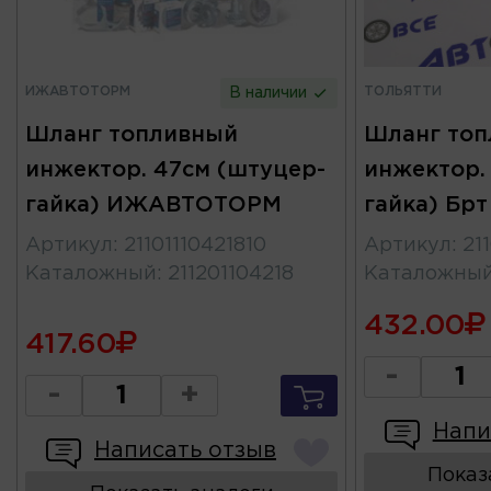
ИЖАВТОТОРМ
ТОЛЬЯТТИ
В наличии
Шланг топливный
Шланг то
инжектор. 47см (штуцер-
инжектор.
гайка) ИЖАВТОТОРМ
гайка) Брт
Артикул
:
21101110421810
Артикул
:
21
Каталожный
:
211201104218
Каталожны
432.00
417.60
-
-
+
Напи
Написать отзыв
Показ