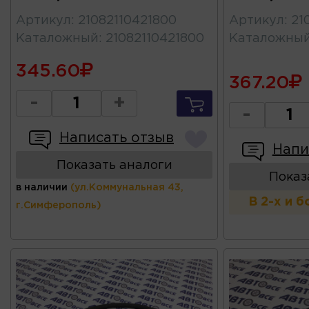
Артикул
:
21082110421800
Артикул
:
21
Каталожный
:
21082110421800
Каталожны
345.60
367.20
-
+
-
Написать отзыв
Напи
Показать аналоги
Показ
в наличии
(ул.Коммунальная 43,
В 2-х и 
г.Симферополь)