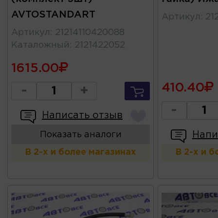
AVTOSTANDART
Артикул
:
21
Артикул
:
21214110420088
Каталожный
:
2121422052
1615.00
410.40
-
+
-
Написать отзыв
Напи
Показать аналоги
В 2-х и более магазинах
В 2-х и 