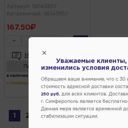
Артикул
:
96143857
Каталожный
:
96143857
167.50
-
+
Написать отзыв
Уважаемые клиенты,
Показать аналоги
изменились условия дост
в наличии
(ул.Коммунальная 43,
Обращаем ваше внимание, что c 30
г.Симферополь)
стоимость адресной доставки сост
для всех клиентов. Доставк
250 руб.
г. Симферополь является бесплатно
Данная мера является временной д
1
2
стабилизации ситуации.