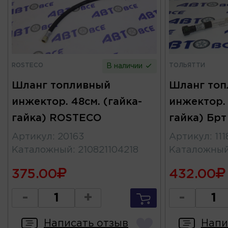
ROSTECO
ТОЛЬЯТТИ
В наличии
Шланг топливный
Шланг то
инжектор. 48см. (гайка-
инжектор. 
гайка) ROSTECO
гайка) Брт
Артикул
:
20163
Артикул
:
11
Каталожный
:
210821104218
Каталожны
375.00
432.00
-
+
-
Написать отзыв
Напи