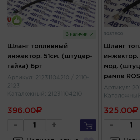
ROSTECO
В наличии
Шланг топливный
Шланг то
инжектор. 51см. (штуцер-
инжектор. 
гайка) Брт
мод. (штуц
рампе RO
Артикул
:
21231104210 / 2110-
2123
Артикул
:
20
Каталожный
:
21231104210
Каталожны
396.00
325.00
-
+
-