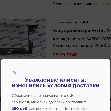
В магазине:
в наличии
(ул.Комм
Производитель:
LADA
Кожух радиатора Vestа , X
Артикул
номер
:
845000815
Каталожный
номер
:
845000
2529.80
В избранное
Написат
В магазине:
в наличии
(ул.Комм
Уважаемые клиенты,
изменились условия доставки
Производитель:
LADA
Обращаем ваше внимание, что c 30 июня
Кожух радиатора Largus (
стоимость адресной доставки составляет
Артикул
номер
:
820074654
250 руб.
для всех клиентов. Доставка по г.