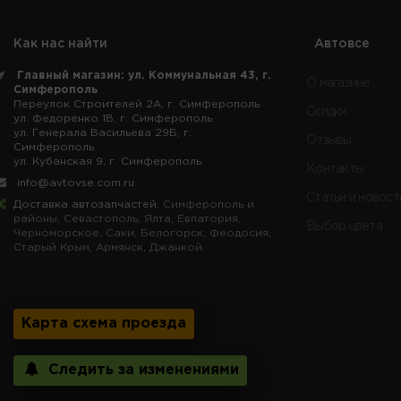
Как нас найти
Автовсе
Главный магазин: ул. Коммунальная 43, г.
О магазине
Симферополь
Переулок Строителей 2А, г. Симферополь
Скидки
ул. Федоренко 1В, г. Симферополь
ул. Генерала Васильева 29Б, г.
Отзывы
Симферополь
ул. Кубанская 9, г. Симферополь
Контакты
info@avtovse.com.ru
Статьи и новост
Доставка автозапчастей
, Симферополь и
районы, Севастополь, Ялта, Евпатория,
Выбор цвета
Черноморское, Саки, Белогорск, Феодосия,
Старый Крым, Армянск, Джанкой.
Карта схема проезда
Следить за изменениями