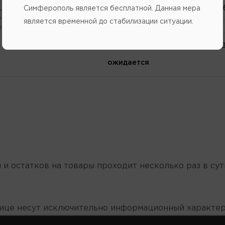
Каталожный
номер
:
820074
Симферополь является бесплатной. Данная мера
является временной до стабилизации ситуации.
Напомнить о поступлении
В избранное
Написат
ожидается
 и остатков на товары проходит несколько раз в сут
нице несут исключительно информационный характер