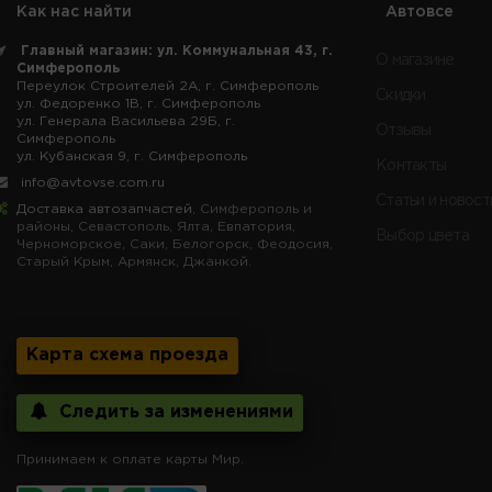
Как нас найти
Автовсе
Главный магазин: ул. Коммунальная 43, г.
О магазине
Симферополь
Переулок Строителей 2А, г. Симферополь
Скидки
ул. Федоренко 1В, г. Симферополь
ул. Генерала Васильева 29Б, г.
Отзывы
Симферополь
ул. Кубанская 9, г. Симферополь
Контакты
info@avtovse.com.ru
Статьи и новост
Доставка автозапчастей
, Симферополь и
районы, Севастополь, Ялта, Евпатория,
Выбор цвета
Черноморское, Саки, Белогорск, Феодосия,
Старый Крым, Армянск, Джанкой.
Карта схема проезда
Следить за изменениями
Принимаем к оплате карты Мир.