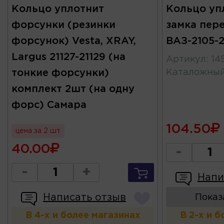
Кольцо уплотнит
Кольцо уп
форсунки (резинки
замка пер
форсунок) Vesta, XRAY,
ВАЗ-2105-2
Largus 21127-21129 (на
Артикул
:
14
тонкие форсунки)
Каталожны
комплект 2шт (на одну
форс) Самара
104.50
цена за 2 шт
40.00
-
-
+
Напи
Написать отзыв
Показ
В 4-х и более магазинах
В 2-х и 