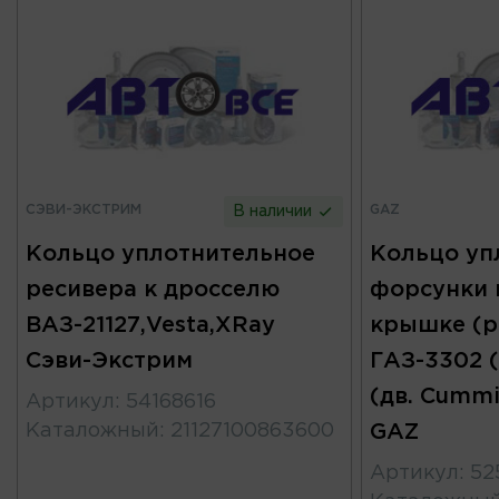
СЭВИ-ЭКСТРИМ
GAZ
В наличии
Кольцо уплотнительное
Кольцо уп
ресивера к дросселю
форсунки 
ВАЗ-21127,Vesta,XRay
крышке (р
Сэви-Экстрим
ГАЗ-3302 (
(дв. Cummin
Артикул
:
54168616
Каталожный
:
21127100863600
GAZ
Артикул
:
52