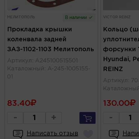
МЕЛИТОПОЛЬ
VICTOR REINZ
В наличии
Прокладка крышки
Кольцо (ш
коленвала задней
уплотните
ЗАЗ-1102-1103 Мелитополь
форсунки 1
Hyundai, P
Артикул
:
A245100515501
Каталожный
:
A-245-1005155-
REINZ
01
Артикул
:
70
Каталожны
83.40
130.00
-
+
-
Написать отзыв
Напи