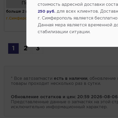
Показать аналоги
стоимость адресной доставки сост
для всех клиентов. Доставк
250 руб.
больше 2 шт
(ул.Коммунальная 43,
г. Симферополь является бесплатно
г.Симферополь)
Данная мера является временной д
стабилизации ситуации.
1
2
3
* Все автозапчасти
есть в наличии
, обновление 
товары проходит несколько раз в сутки.
Обновление остатков и цен:
20:59 2026-08-06
Представленные данные о запчастях на этой ст
исключительно информационный характер.