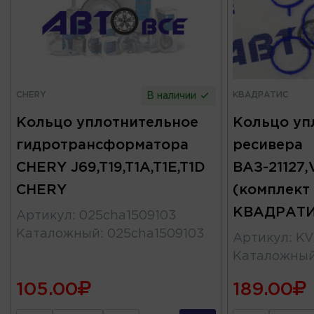
CHERY
КВАДРАТИС
В наличии
Кольцо уплотнительное
Кольцо уп
гидротрансформатора
ресивера
CHERY J69,T19,T1A,T1E,T1D
ВАЗ-21127,
CHERY
(комплект
КВАДРАТ
Артикул
:
025cha1509103
Каталожный
:
025cha1509103
Артикул
:
KV
Каталожны
105.00
189.00