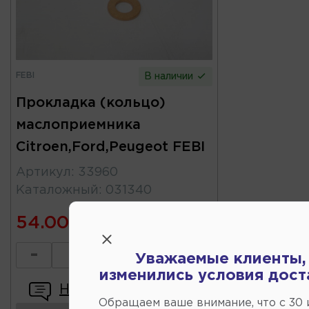
FEBI
В наличии
Прокладка (кольцо)
маслоприемника
Citroen,Ford,Peugeot FEBI
Артикул
:
33960
Каталожный
:
031340
54.00
-
+
Уважаемые клиенты,
изменились условия дост
Написать отзыв
Обращаем ваше внимание, что c 30