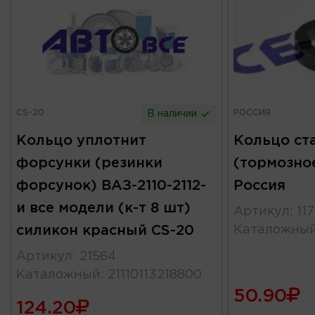
CS-20
РОССИЯ
В наличии
Кольцо уплотнит
Кольцо ст
форсунки (резинки
(тормозное
форсунок) ВАЗ-2110-2112-
Россия
и все модели (к-т 8 шт)
Артикул
:
11
силикон красный CS-20
Каталожны
Артикул
:
21564
Каталожный
:
21110113218800
50.90
124.20