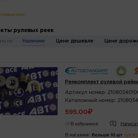
ЕМКОМПЛЕКТЫ РУЛЕВЫХ РЕЕК
кты рулевых реек
Наличию
Цене дешевле
Цене дорож
ть по:
Ремкомплект рулевой рейк
Артикул
номер
:
2108034010
Каталожный
номер
:
210803
595.00
В избранное
Написат
В магазине:
больше 10 шт
(ул.К