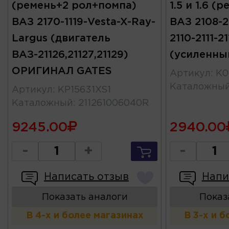
(ремень+2 рол+помпа)
1.5 и 1.6 
ВАЗ 2170-1119-Vesta-X-Ray-
ВАЗ 2108-2
Largus (двигатель
2110-2111-21
ВАЗ-21126,21127,21129)
(усиленны
ОРИГИНАЛ GATES
Артикул
:
K0
Каталожны
Артикул
:
KP15631XS1
Каталожный
:
211261006040R
9245.00
2940.00
-
+
-
Написать отзыв
Напи
Показать аналоги
Показ
В 4-х и более магазинах
В 3-х и 