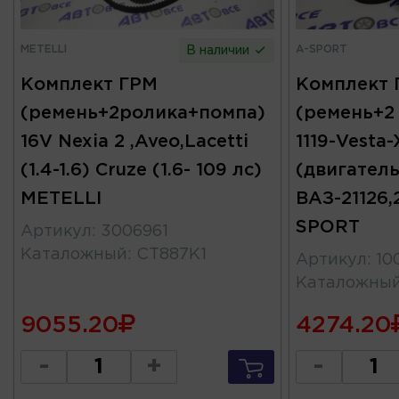
METELLI
A-SPORT
В наличии
Комплект ГРМ
Комплект Г
(ремень+2ролика+помпа)
(ремень+2 
16V Nexia 2 ,Aveo,Lacetti
1119-Vesta
(1.4-1.6) Cruze (1.6- 109 лс)
(двигател
METELLI
ВАЗ-21126,2
SPORT
Артикул
:
3006961
Каталожный
:
CT887K1
Артикул
:
10
Каталожны
9055.20
4274.20
-
+
-