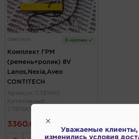
CONTITECH
В наличии
Комплект ГРМ
(ремень+ролик) 8V
Lanos,Nexia,Aveo
CONTITECH
Артикул
:
CT874K1
Каталожный
:
CT874K1\96352407
3360.00
Уважаемые клиенты,
изменились условия дост
-
+