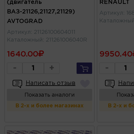
(двигатель
RENAULT
ВАЗ-21126,21127,21129)
Артикул
:
16
AVTOGRAD
Каталожны
Артикул
:
21126100604011
Каталожный
:
211261006040R
1640.00
9950.40
-
+
-
Написать отзыв
Напи
Показать аналоги
Показ
В 2-х и более магазинах
В 2-х и 