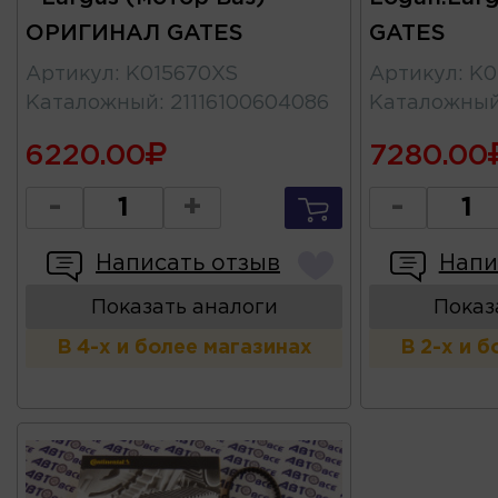
ОРИГИНАЛ GATES
GATES
Артикул
:
K015670XS
Артикул
:
K0
Каталожный
:
21116100604086
Каталожны
6220.00
7280.00
-
+
-
Написать отзыв
Напи
Показать аналоги
Показ
В 4-х и более магазинах
В 2-х и 