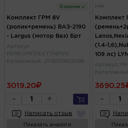
LYNX
В наличии
Комплект ГРМ 8V
Комплект 
(ролик+ремень) ВАЗ-2190
(ремень+2
- Largus (мотор Ваз) Брт
Lanos,Nexi
(1.4-1,6),Nu
Артикул
:
РЕМКОМПЛЕКТ174РУИ
109 лс) LY
Каталожный
:
21116100604086
Артикул
:
PK
Каталожны
3019.20
3690.25
-
+
-
Написать отзыв
Напи
Показать аналоги
Показ