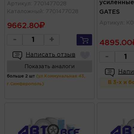
усиленные 
Артикул
:
7701477028
Каталожный
:
7701477028
GATES
Артикул
:
K0
9662.80
-
+
4895.00
Написать отзыв
-
Показать аналоги
Напи
больше 2 шт
(ул.Коммунальная 43,
В 3-х и 
г.Симферополь)