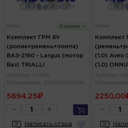
TRIALLI
ONNURI
В наличии
Комплект ГРМ 8V
Комплект 
(ролик+ремень+помпа)
(ремень+р
ВАЗ-2190 - Largus (мотор
(1.0) Aveo 
Ваз) TRIALLI
(1.0) ONNU
Артикул
:
GT990
Артикул
:
GB
Каталожный
:
21116100604086
Каталожны
5894.25
2250.00
-
+
-
Написать отзыв
Напи