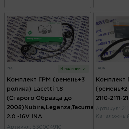
INA
LADA
В наличии
Комплект ГРМ (ремень+3
Комплект Г
ролика) Lacetti 1.8
(ремень+2
(Старого Образца до
2110-2111-2
2008)Nubira,Leganza,Tacuma,Evanda
Артикул
:
21
2.0 -16V INA
Каталожны
Артикул
:
530004910