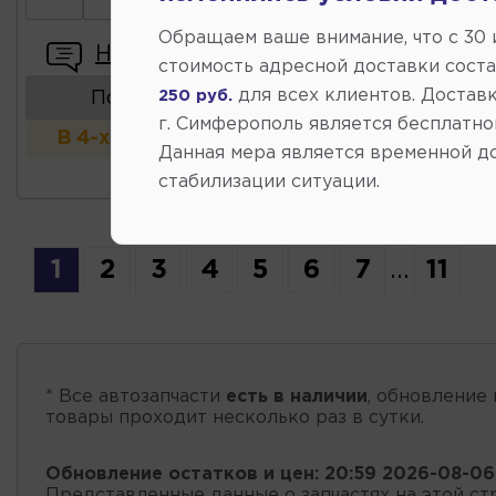
Обращаем ваше внимание, что c 30
Написать отзыв
стоимость адресной доставки сост
для всех клиентов. Доставк
250 руб.
Показать аналоги
г. Симферополь является бесплатно
В 4-х и более магазинах
Данная мера является временной д
стабилизации ситуации.
1
2
3
4
5
6
7
...
11
* Все автозапчасти
есть в наличии
, обновление 
товары проходит несколько раз в сутки.
Обновление остатков и цен:
20:59 2026-08-06
Представленные данные о запчастях на этой ст