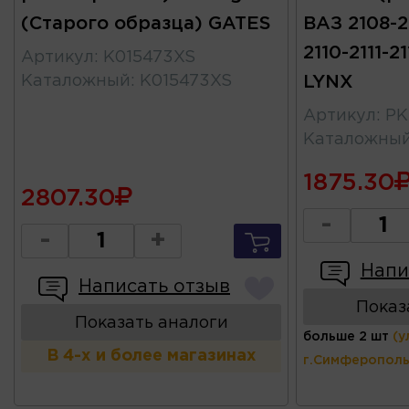
(Старого образца) GATES
ВАЗ 2108-2
2110-2111-21
Артикул
:
K015473XS
Каталожный
:
K015473XS
LYNX
Артикул
:
PK
Каталожны
1875.30
2807.30
-
-
+
Напи
Написать отзыв
Показ
Показать аналоги
больше 2 шт
(у
В 4-х и более магазинах
г.Симферополь