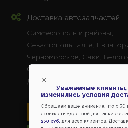
Доставка автозапчастей
,
Симферополь и районы,
Севастополь, Ялта, Евпатор
Черноморское, Саки, Белого
Феодосия, Старый Крым, Ар
Джанкой.
Уважаемые клиенты,
изменились условия дост
Обращаем ваше внимание, что c 30
Карта схема проезда
стоимость адресной доставки сост
для всех клиентов. Доставк
250 руб.