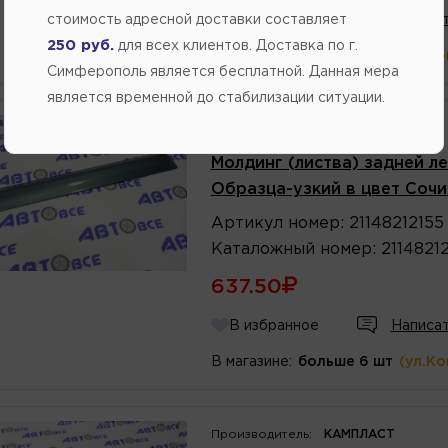
В избранное
Написат
стоимость адресной доставки составляет
250 руб.
для всех клиентов. Доставка по г.
В магазине:
больше 6 шт
(ул.К
Симферополь является бесплатной. Данная мера
является временной до стабилизации ситуации.
Производитель:
КАМПЛАСТ
Молдинг (листва) задней ле
Образца-узкий в цвет Сочи
Артикул
номер
:
21148212155
Каталожный
номер
:
2114821
637.50
В избранное
Написат
В магазине:
больше 6 шт
(ул.К
Производитель:
КАМПЛАСТ