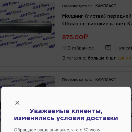
Производитель:
КАМПЛАСТ
Молдинг (листва) передней
Образца-широкие в цвет К
875.00
В избранное
Написат
В магазине:
больше 6 шт
(ул.К
Производитель:
КАМПЛАСТ
Молдинг кузова штатный (ли
2109 Нового Образца-узкий
Артикул
номер
:
21148212155
Уважаемые клиенты,
Каталожный
номер
:
2114821
изменились условия доставки
585.00
Обращаем ваше внимание, что c 30 июня