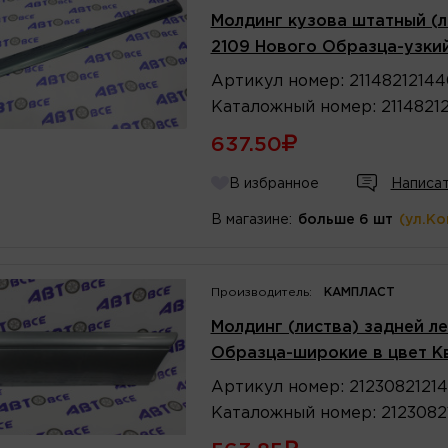
Молдинг кузова штатный (л
2109 Нового Образца-узкий
Артикул
номер
:
21148212144
Каталожный
номер
:
2114821
637.50
В избранное
Написат
В магазине:
больше 6 шт
(ул.К
Производитель:
КАМПЛАСТ
Молдинг (листва) задней ле
Образца-широкие в цвет К
Артикул
номер
:
2123082121
Каталожный
номер
:
2123082