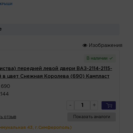
 КРЫШИ
е
Изображения
В наличии
иства) передней левой двери ВАЗ-2114-2115-
 в цвет Снежная Королева (690) Кампласт
 690
2144
-
+
ь отзыв
Показать аналоги
ммунальная 43, г.Симферополь)