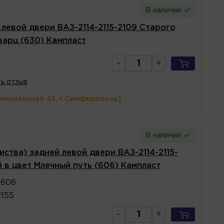
В наличии
 левой двери ВАЗ-2114-2115-2109 Старого
варц (630) Кампласт
-
+
ь отзыв
оммунальная 43, г.Симферополь)
В наличии
ства) задней левой двери ВАЗ-2114-2115-
 в цвет Млечный путь (606) Кампласт
 606
2155
-
+