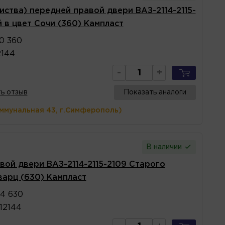
иства) передней правой двери ВАЗ-2114-2115-
 в цвет Сочи (360) Кампласт
0 360
2144
-
+
ь отзыв
Показать аналоги
оммунальная 43, г.Симферополь)
В наличии
вой двери ВАЗ-2114-2115-2109 Старого
варц (630) Кампласт
44 630
12144