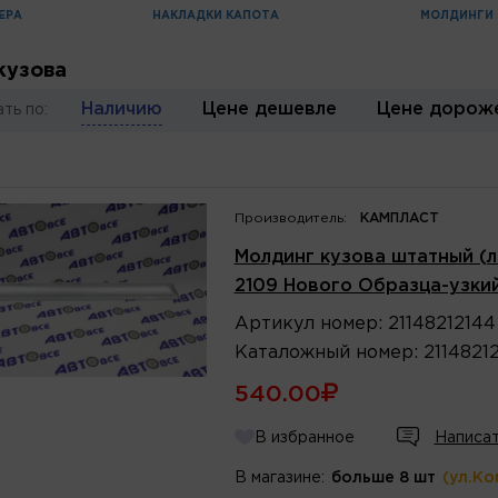
ЕРА
НАКЛАДКИ КАПОТА
МОЛДИНГИ
кузова
Наличию
Цене дешевле
Цене дорож
ть по:
Производитель:
КАМПЛАСТ
Молдинг кузова штатный (л
2109 Нового Образца-узкий
Артикул
номер
:
21148212144
Каталожный
номер
:
2114821
540.00
В избранное
Написат
В магазине:
больше 8 шт
(ул.Ко