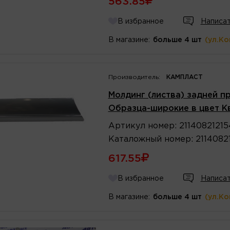
563.85
В избранное
Написат
В магазине:
больше 4 шт
(ул.К
Производитель:
КАМПЛАСТ
Молдинг (листва) задней п
Образца-широкие в цвет К
Артикул
номер
:
21140821215
Каталожный
номер
:
2114082
617.55
В избранное
Написат
В магазине:
больше 4 шт
(ул.К