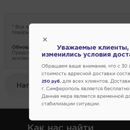
* Все автозапчасти
есть в наличии
, обновление 
товары проходит несколько раз в сутки.
Уважаемые клиенты,
Обновление остатков и цен:
20:59 2026-08-06
Представленные данные о запчастях на этой ст
изменились условия дост
исключительно информационный характер.
Обращаем ваше внимание, что c 30
стоимость адресной доставки сост
для всех клиентов. Доставк
250 руб.
Напишите нам:
г. Симферополь является бесплатно
Данная мера является временной д
стабилизации ситуации.
Как нас найти