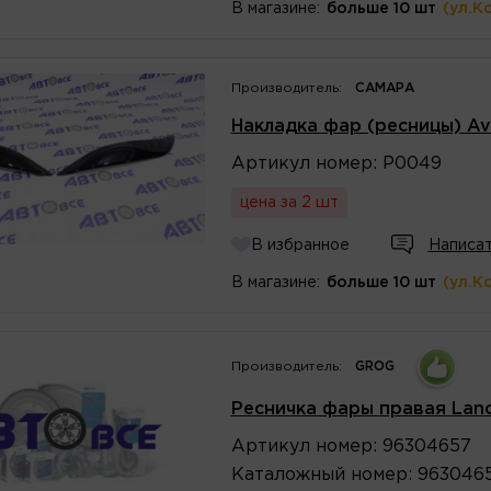
В магазине:
больше 10 шт
(ул.К
Производитель:
САМАРА
Накладка фар (ресницы) Av
Артикул
номер
:
Р0049
цена за 2 шт
В избранное
Написат
В магазине:
больше 10 шт
(ул.К
Производитель:
GROG
Ресничка фары правая Lan
Артикул
номер
:
96304657
Каталожный
номер
:
963046