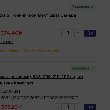
В наличии
xia 2 Тюнинг (комплект 2шт) Самара
374.40
-
+
ь отзыв
оммунальная 43, г.Симферополь)
В наличии
цы-реснички) ВАЗ-2110-2111-2112 в цвет
 штуки Кампласт
525300 391
12652\211008212653\2110082126525300
377.20
-
+