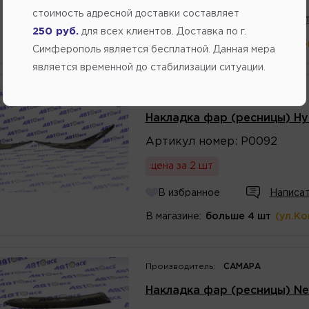
стоимость адресной доставки составляет
В избранное
Написат
250 руб.
для всех клиентов. Доставка по г.
В магазине:
больше 4 шт
(ул.К
Симферополь является бесплатной. Данная мера
является временной до стабилизации ситуации.
Производитель:
САМАРА
Накладка фар (ресницы) Hyu
Артикул
номер
:
Р0092
цена за 2 шт
В избранное
Написат
В магазине:
больше 4 шт
(ул.К
Производитель:
САМАРА
Накладка фар (ресницы) Ne