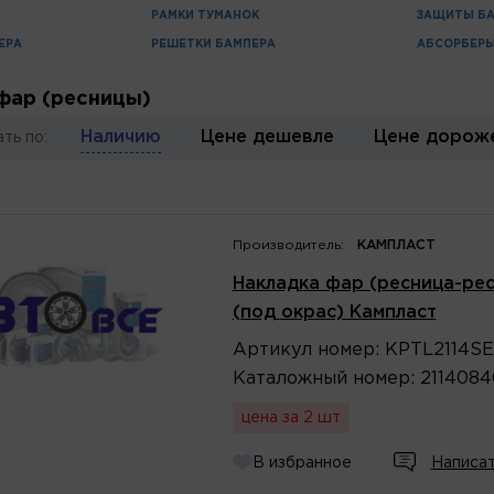
РАМКИ ТУМАНОК
ЗАЩИТЫ Б
ЕРА
РЕШЕТКИ БАМПЕРА
АБСОРБЕРЫ
фар (ресницы)
Наличию
Цене дешевле
Цене дорож
ть по:
Производитель:
КАМПЛАСТ
Накладка фар (ресница-ресн
(под окрас) Кампласт
Артикул
номер
:
KPTL2114S
Каталожный
номер
:
2114084
цена за 2 шт
В избранное
Написат