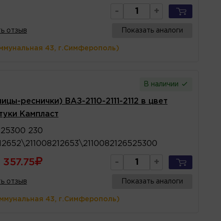
-
+
ь отзыв
Показать аналоги
ммунальная 43, г.Симферополь)
В наличии
цы-реснички) ВАЗ-2110-2111-2112 в цвет
туки Кампласт
525300 230
12652\211008212653\2110082126525300
357.75
-
+
ь отзыв
Показать аналоги
оммунальная 43, г.Симферополь)