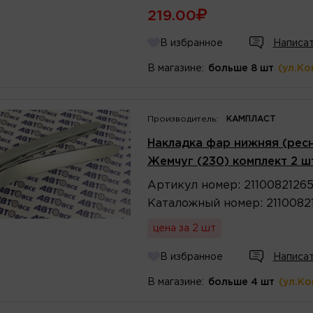
219.00
В избранное
Написат
В магазине:
больше 8 шт
(ул.Ко
Производитель:
КАМПЛАСТ
Накладка фар нижняя (ресни
Жемчуг (230) комплект 2 ш
Артикул
номер
:
2110082126
Каталожный
номер
:
2110082
цена за 2 шт
В избранное
Написат
В магазине:
больше 4 шт
(ул.К