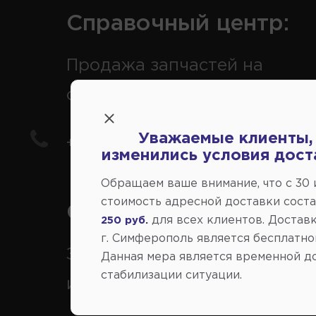
Справочный центр:
Продажа запчастей на
отечественные авто
Уважаемые клиенты,
+7(978) 206-206-5
изменились условия дост
Обращаем ваше внимание, что c 30
стоимость адресной доставки сост
Справочный центр:
для всех клиентов. Доставк
250 руб.
г. Симферополь является бесплатно
Заказ шин, дисков, запчасте
Данная мера является временной д
стабилизации ситуации.
иномарки