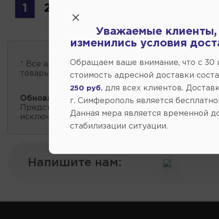
1
2
Уважаемые клиенты,
изменились условия дост
Обращаем ваше внимание, что c 30
* Все автозапчасти
есть в наличии
, обновление 
товары проходит несколько раз в сутки.
стоимость адресной доставки сост
для всех клиентов. Доставк
250 руб.
Обновление остатков и цен:
18:01 2026-08-06
г. Симферополь является бесплатно
Представленные данные о запчастях на этой ст
Данная мера является временной д
исключительно информационный характер.
стабилизации ситуации.
Напишите нам: