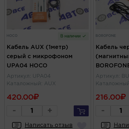
HOCO
BOROFONE
В наличии
Кабель AUX (1метр)
Кабель че
серый с микрофоном
(магнитный
UPA04 HOCO
BOROFON
Артикул
:
UPA04
Артикул
:
BU
Каталожный
:
AUX
Каталожны
420.00
216.00
-
+
-
Написать отзыв
Напи