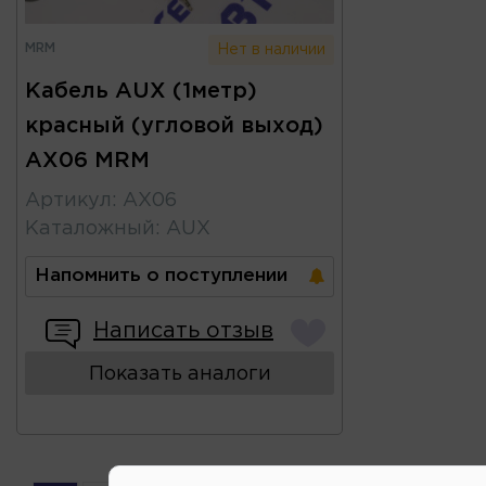
MRM
Нет в наличии
Кабель AUX (1метр)
красный (угловой выход)
AX06 MRM
Артикул
:
AX06
Каталожный
:
AUX
Напомнить о поступлении
Написать отзыв
Показать аналоги