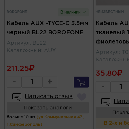
BOROFONE
НЕИЗВЕСТНЫЙ
В наличии
Кабель AUX -TYCE-C 3.5мм
Кабель AU
черный BL22 BOROFONE
тканевый 
фиолетов
Артикул
:
BL22
Каталожный
:
AUX
Артикул
:
T0
Каталожны
211.25
35.80
-
+
-
Написать отзыв
Напи
Показать аналоги
Показ
больше 10 шт
(ул.Коммунальная 43,
В 2-х и 
г.Симферополь)