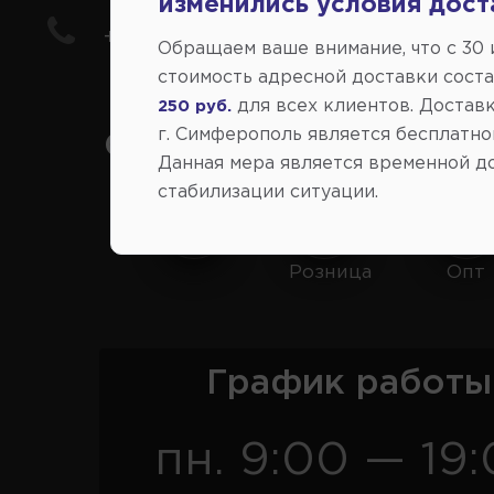
изменились условия дост
+7(978) 206-206-8
Обращаем ваше внимание, что c 30
стоимость адресной доставки сост
для всех клиентов. Доставк
250 руб.
г. Симферополь является бесплатно
Социальные сети:
Данная мера является временной д
стабилизации ситуации.
Розница
Опт
График работы
пн. 9:00 — 19