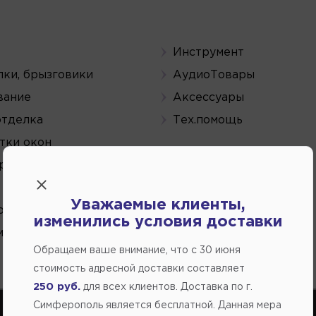
Инструмент
ки, брызговики
АудиоТовары
вание
Аксессуары
отделка
Тех.помощь
тки окон
рудование
Уважаемые клиенты,
онари
изменились условия доставки
мпы
Обращаем ваше внимание, что c 30 июня
стоимость адресной доставки составляет
250 руб.
для всех клиентов. Доставка по г.
Симферополь является бесплатной. Данная мера