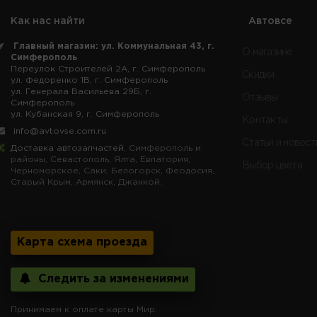
Как нас найти
Автовсе
Главный магазин: ул. Коммунальная 43, г.
О магазине
Симферополь
Переулок Строителей 2А, г. Симферополь
Скидки
ул. Федоренко 1В, г. Симферополь
ул. Генерала Васильева 29Б, г.
Отзывы
Симферополь
ул. Кубанская 9, г. Симферополь
Контакты
info@avtovse.com.ru
Статьи и новост
Доставка автозапчастей
, Симферополь и
районы, Севастополь, Ялта, Евпатория,
Выбор цвета
Черноморское, Саки, Белогорск, Феодосия,
Старый Крым, Армянск, Джанкой.
Карта схема проезда
Следить за изменениями
Принимаем к оплате карты Мир.