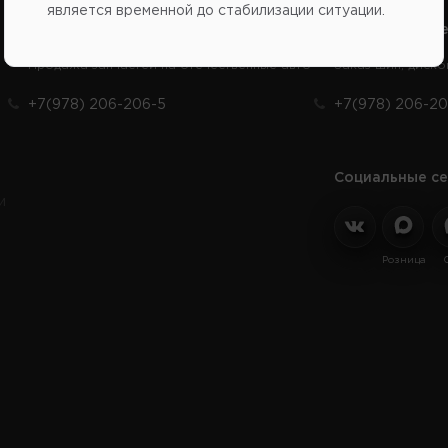
является временной до стабилизации ситуации.
Справочный центр:
Справочный це
Продажа запчастей на отечественные авто
Заказ шин, диско
+7(978) 206-206-5
+7(978) 206-20
Социальные се
и
Розница