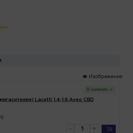
ТОРЫ
е
Изображения
В наличии
ягасителем) Lacetti 1.4-1.6,Aveo CBD
95
-
+