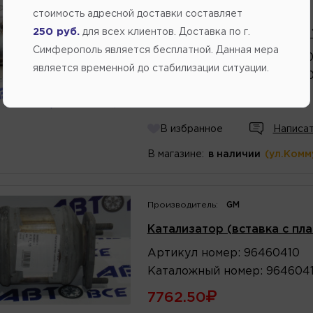
Производитель:
LADA
стоимость адресной доставки составляет
250 руб.
для всех клиентов. Доставка по г.
Катализатор катколлектор 1
Симферополь является бесплатной. Данная мера
Артикул
номер
:
2112912030
является временной до стабилизации ситуации.
Каталожный
номер
:
2112912
9480.00
В избранное
Написат
В магазине:
в наличии
(ул.Комм
Производитель:
GM
Катализатор (вставка с пла
Артикул
номер
:
96460410
Каталожный
номер
:
964604
7762.50