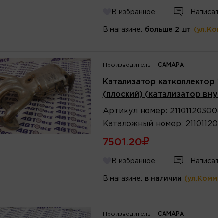
В избранное
Написат
В магазине:
больше 2 шт
(ул.Ко
Производитель:
САМАРА
Катализатор катколлектор 1
(плоский) (катализатор в
Артикул
номер
:
21101120300
Каталожный
номер
:
2110112
7501.20
В избранное
Написат
В магазине:
в наличии
(ул.Комм
Производитель:
САМАРА