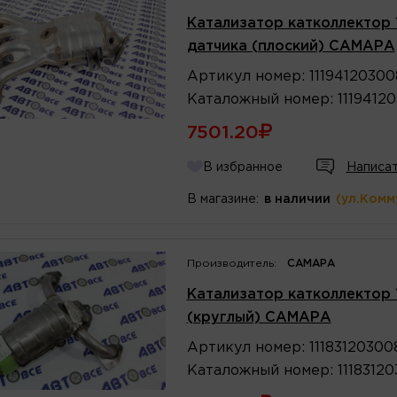
Катализатор катколлектор 1.
датчика (плоский) САМАРА
Артикул
номер
:
1119412030
Каталожный
номер
:
1119412
7501.20
В избранное
Написат
В магазине:
в наличии
(ул.Комм
Производитель:
САМАРА
Катализатор катколлектор 1
(круглый) САМАРА
Артикул
номер
:
1118312030
Каталожный
номер
:
1118312