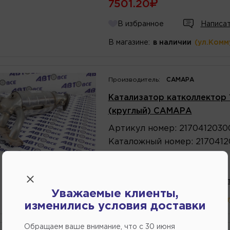
7501.20
В избранное
Написат
В магазине:
в наличии
(ул.Комм
Производитель:
САМАРА
Катализатор катколлектор 1.
(круглый) САМАРА
Артикул
номер
:
2170412030
Каталожный
номер
:
217041
7388.40
В избранное
Написат
Уважаемые клиенты,
В магазине:
в наличии
(ул.Комм
изменились условия доставки
Обращаем ваше внимание, что c 30 июня