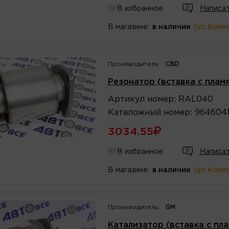
В избранное
Написат
В магазине:
в наличии
(ул.Комм
Производитель:
CBD
Резонатор (вставка с пламя
Артикул
номер
:
RAL040
Каталожный
номер
:
964604
3034.55
В избранное
Написат
В магазине:
в наличии
(ул.Комм
Производитель:
GM
Катализатор (вставка с плам