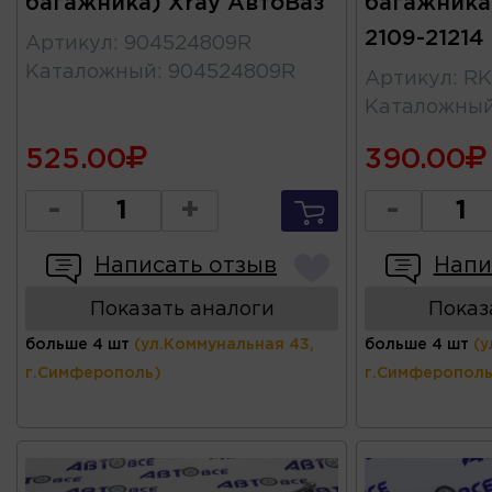
багажника) Xray АвтоВаз
багажника
2109-2121
Артикул
:
904524809R
Каталожный
:
904524809R
Артикул
:
RK
Каталожны
525.00
390.00
-
+
-
Написать отзыв
Напи
Показать аналоги
Показ
больше 4 шт
(ул.Коммунальная 43,
больше 4 шт
(у
г.Симферополь)
г.Симферополь