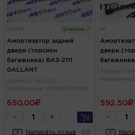
GALLANT
BM
В наличии
Амортизатор задней
Амортизат
двери (торсион
двери (то
багажника) ВАЗ-2111
багажника)
GALLANT
Артикул
:
SH
Каталожны
Артикул
:
GLLA12
Каталожный
:
21110823101000
650.00
592.50
-
+
-
Написать отзыв
Напи