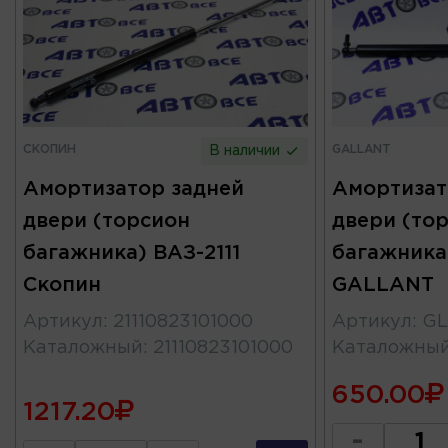
СКОПИН
GALLANT
В наличии
Амортизатор задней
Амортизат
двери (торсион
двери (то
багажника) ВАЗ-2111
багажника
Скопин
GALLANT
Артикул
:
21110823101000
Артикул
:
GL
Каталожный
:
21110823101000
Каталожны
650.00
1217.20
-