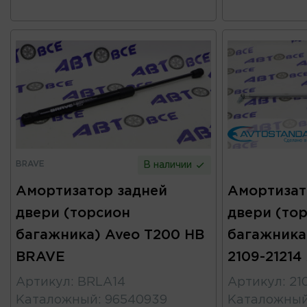
BRAVE
В наличии
Амортизатор задней
Амортизат
двери (торсион
двери (то
багажника) Aveo T200 HB
багажника
BRAVE
2109-2121
Артикул
:
BRLA14
Артикул
:
21
Каталожный
:
96540939
Каталожны