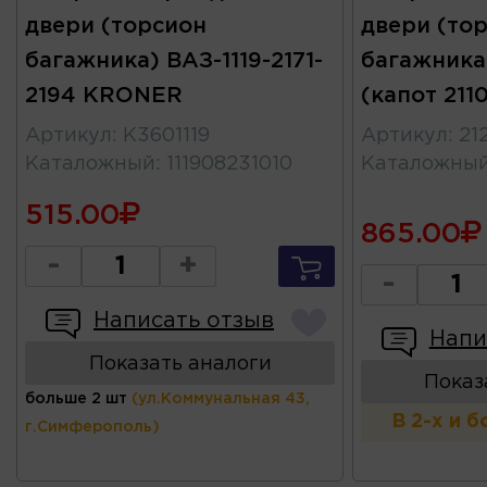
двери (торсион
двери (то
багажника) ВАЗ-1119-2171-
багажника)
2194 KRONER
(капот 211
Артикул
:
K3601119
Артикул
:
21
Каталожный
:
111908231010
Каталожны
515.00
865.00
-
+
-
Написать отзыв
Напи
Показать аналоги
Показ
больше 2 шт
(ул.Коммунальная 43,
В 2-х и 
г.Симферополь)