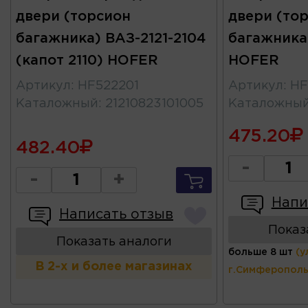
двери (торсион
двери (то
багажника) ВАЗ-2121-2104
багажника)
(капот 2110) HOFER
HOFER
Артикул
:
HF522201
Артикул
:
HF
Каталожный
:
21210823101005
Каталожны
475.20
482.40
-
-
+
Напи
Написать отзыв
Показ
Показать аналоги
больше 8 шт
(у
В 2-х и более магазинах
г.Симферополь