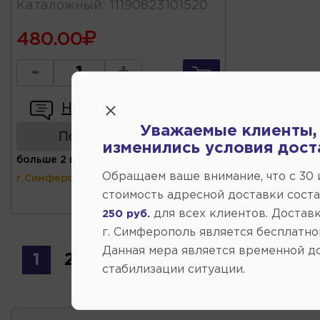
Каталожный
:
11190823101520
480.00
-
+
Написать отзыв
Уважаемые клиенты,
Показать аналоги
изменились условия дост
больше 2 шт
(ул.Коммунальная 43,
Обращаем ваше внимание, что c 30
г.Симферополь)
стоимость адресной доставки сост
для всех клиентов. Доставк
250 руб.
г. Симферополь является бесплатно
Данная мера является временной д
1
2
3
4
5
стабилизации ситуации.