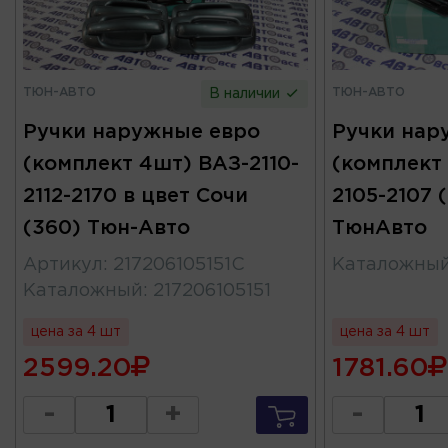
ТЮН-АВТО
ТЮН-АВТО
В наличии
Ручки наружные евро
Ручки нар
(комплект 4шт) ВАЗ-2110-
(комплект
2112-2170 в цвет Сочи
2105-2107 
(360) Тюн-Авто
ТюнАвто
Артикул
:
217206105151С
Каталожны
Каталожный
:
217206105151
цена за 4 шт
цена за 4 шт
2599.20
1781.60
-
+
-