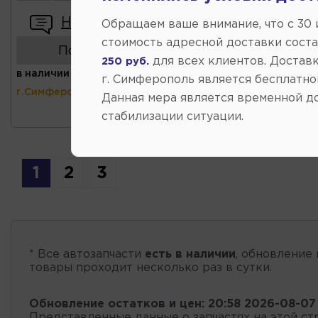
Написать отзыв
Обращаем ваше внимание, что c 30
стоимость адресной доставки сост
Показать аналоги
для всех клиентов. Доставк
250 руб.
в наличии
(ул.Коммунальная 43,
г. Симферополь является бесплатно
г.Симферополь)
Данная мера является временной д
стабилизации ситуации.
1
2
3
* Все автозапчасти
есть в наличии
, обновление 
товары проходит несколько раз в сутки.
Обновление остатков и цен:
20:58 2026-08-07
Представленные данные о запчастях на этой ст