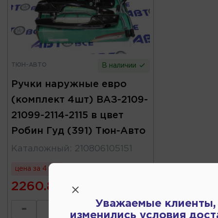
ТЮН-АВТО
В наличии
Ручки наружные евро
(комплект 4шт) ВАЗ-2109-
21099-2114-2115 в цвет
Робин Гуд (391) Тюн-Авто
Каталожный
:
210806105151
цена за 4 шт
2260.80
Уважаемые клиенты,
-
+
изменились условия дост