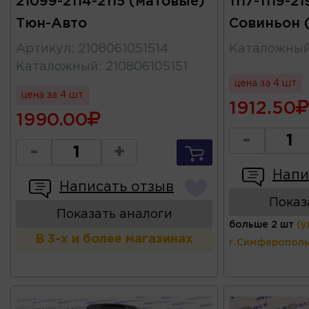
21099-2114-2115 (матовые)
1117-1119-2
Тюн-Авто
Совиньон 
Артикул
:
2108061051514
Каталожны
Каталожный
:
210806105151
цена за 4 шт
цена за 4 шт
1912.50
1990.00
-
-
+
Напи
Написать отзыв
Показ
Показать аналоги
больше 2 шт
(у
В 3-х и более магазинах
г.Симферополь