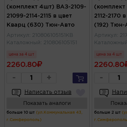
(комплект 4шт) ВАЗ-2109-
(комплект 
21099-2114-2115 в цвет
2112-2170 
Кварц (630) Тюн-Авто
(192) Тюн-
Артикул
:
210806105151КВ
Артикул
:
21
Каталожный
:
210806105151
Каталожны
цена за 4 шт
цена за 4 шт
2260.80
2260.80
-
+
-
Написать отзыв
Напи
Показать аналоги
Показ
больше 10 шт
(ул.Коммунальная 43,
больше 2 шт
(у
г.Симферополь)
г.Симферополь