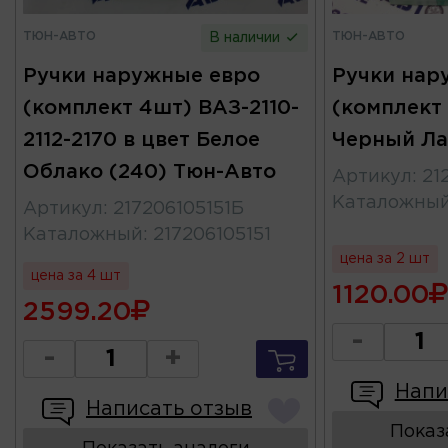
ТЮН-АВТО
ТЮН-АВТО
В наличии
Ручки наружные евро
Ручки нар
(комплект 4шт) ВАЗ-2110-
(комплект 
2112-2170 в цвет Белое
Черный Ла
Облако (240) Тюн-Авто
Артикул
:
21
Каталожны
Артикул
:
217206105151Б
Каталожный
:
217206105151
цена за 2 шт
цена за 4 шт
1120.00
2599.20
-
-
+
Напи
Написать отзыв
Показ