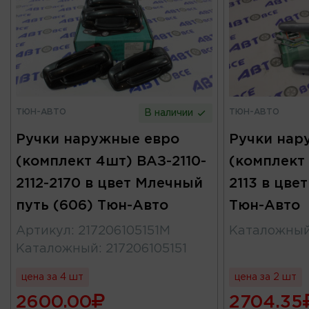
ТЮН-АВТО
ТЮН-АВТО
В наличии
Ручки наружные евро
Ручки нар
(комплект 4шт) ВАЗ-2110-
(комплект 
2112-2170 в цвет Млечный
2113 в цве
путь (606) Тюн-Авто
Тюн-Авто
Артикул
:
217206105151М
Каталожны
Каталожный
:
217206105151
цена за 4 шт
цена за 2 шт
2600.00
2704.35