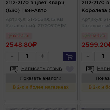
2112-2170 в цвет Кварц
2112-2170 
(630) Тюн-Авто
Королева 
Артикул
:
217206105151КВ
Артикул
:
21
Каталожный
:
217206105151
Каталожны
цена за 4 шт
цена за 4 шт
2548.80
2599.20
-
+
-
Написать отзыв
Напи
Показать аналоги
Показ
В 2-х и более магазинах
В 2-х и 