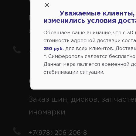
Справочный центр:
Уважаемые клиенты,
Продажа запчастей на
изменились условия дост
отечественные авто
Обращаем ваше внимание, что c 30
стоимость адресной доставки сост
для всех клиентов. Доставк
250 руб.
+7(978) 206-206-5
г. Симферополь является бесплатно
Данная мера является временной д
стабилизации ситуации.
Справочный центр:
Заказ шин, дисков, запчасте
иномарки
+7(978) 206-206-8