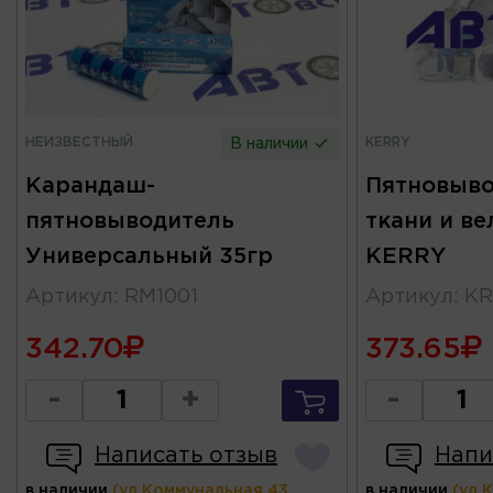
НЕИЗВЕСТНЫЙ
KERRY
В наличии
Карандаш-
Пятновыво
пятновыводитель
ткани и в
Универсальный 35гр
KERRY
Артикул
:
RM1001
Артикул
:
KR
342.70
373.65
-
+
-
Написать отзыв
Напи
в наличии
(ул.Коммунальная 43,
в наличии
(ул.